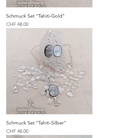
Schmuck Set "Tahiti-Gold"
Preis
CHF 48.00
Schmuck Set "Tahiti-Silber"
Preis
CHF 48.00