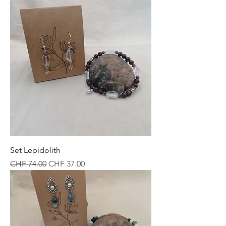
Set Lepidolith
Standardpreis
Sale-Preis
CHF 74.00
CHF 37.00