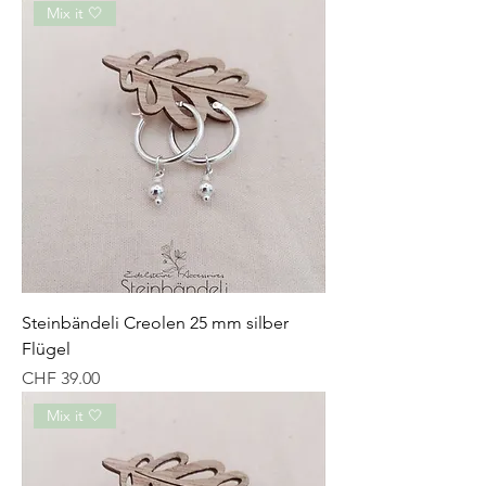
Mix it 🤍
Steinbändeli Creolen 25 mm silber
Flügel
Preis
CHF 39.00
Mix it 🤍