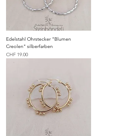
Edelstahl Ohrstecker "Blumen
Creolen" silberfarben
Preis
CHF 19.00