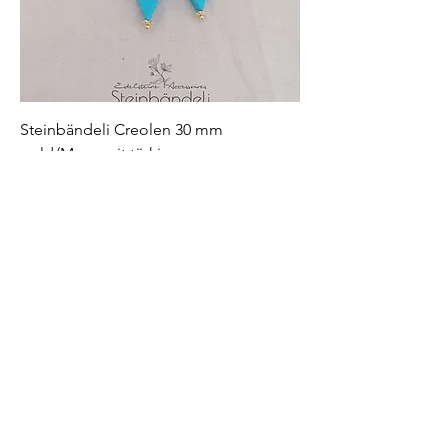
Steinbändeli Creolen 30 mm
gold/Magnesit türkis
Nicht verfügbar
Mix it 🤍