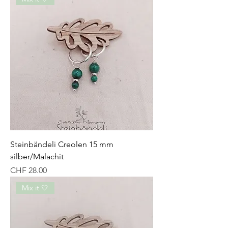
Steinbändeli Creolen 15 mm
silber/Malachit
Preis
CHF 28.00
Mix it 🤍