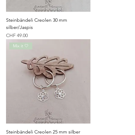
Steinbändeli Creolen 30 mm
silber/Jaspis
Preis
CHF 49.00
Mix it 🤍
Steinbändeli Creolen 25 mm silber