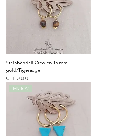
Steinbändeli Creolen 15 mm
gold/Tigerauge
Preis
CHF 30.00
Mix it 🤍