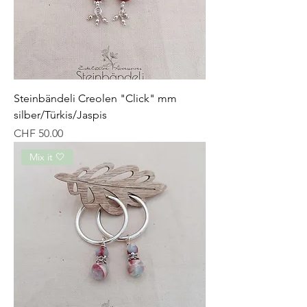
Steinbändeli Creolen "Click" mm
silber/Türkis/Jaspis
Preis
CHF 50.00
Mix it 🤍