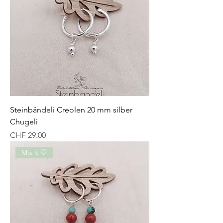
Steinbändeli Creolen 20 mm silber
Chugeli
Preis
CHF 29.00
Mix it 🤍