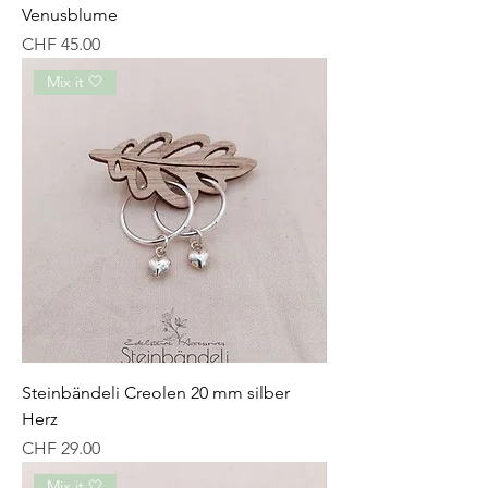
Venusblume
Preis
CHF 45.00
Mix it 🤍
Steinbändeli Creolen 20 mm silber
Herz
Preis
CHF 29.00
Mix it 🤍