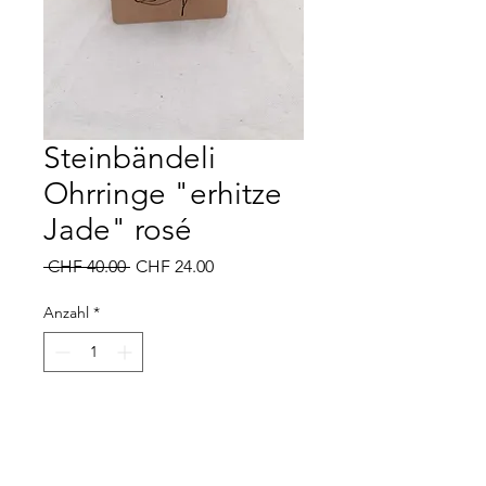
Steinbändeli
Ohrringe "erhitze
Jade" rosé
Standardpreis
Sale-
 CHF 40.00 
CHF 24.00
Preis
Anzahl
*
In den Warenkorb
925er Silber rosévergoldet