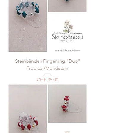
Steinbändeli Fingerring "Duo"
Tropical/Mondstein
Preis
CHF 35.00