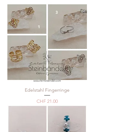
Edelstahl Fingerringe
Preis
CHF 21.00