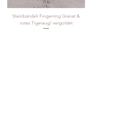
Steinbändeli Fingerring Granat &
rotes Tigeraug/ vergoldet
Preis
CHF 25.00
Fingerring "Tropfen" Amethyst/