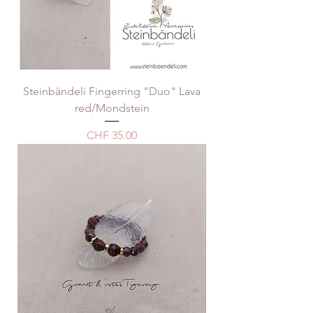
Steinbändeli Fingerring "Duo" Lava
red/Mondstein
Preis
CHF 35.00