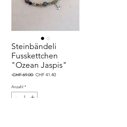
Steinbändeli
Fusskettchen
"Ozean Jaspis"
Standardpreis
Sale-
 CHF 69.00 
CHF 41.40
Preis
Anzahl
*
In den Warenkorb