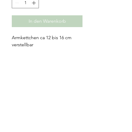
In den Warenkorb
Armkettchen ca 12 bis 16 cm
verstellbar
Ohrstecker ca. 8x10 mm
Halskette ca. 34 bis 38 cm
verstellbar
Material: 925er Silber oder 925er 1
Mikron vergoldet
Einzel oder als Set bestellbar.
Falls nicht an Lager, Lieferfrist ca.
5 bis 10 Werktage
Schmuckbox kann dazu bestellt
werden. Bitte hier Versand bis 5
cm wählen.