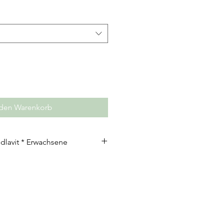
 den Warenkorb
dlavit * Erwachsene
enlose Weite