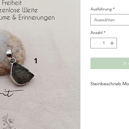
Ausführung
*
Auswählen
Anzahl
*
In
Steinbeschrieb Mo
-Moldavit-
fördert:
Urvertrauen & grenz
Erinnern & Träumen
Lebensenergie
wirkt auf: