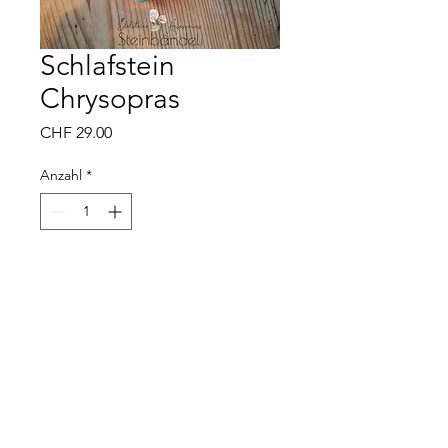
Schlafstein
Chrysopras
Preis
CHF 29.00
Anzahl
*
In den Warenkorb
Mit Loch auch als Anhänger
möglich
Steinbändeli - Kathrin Gartmann - 5034