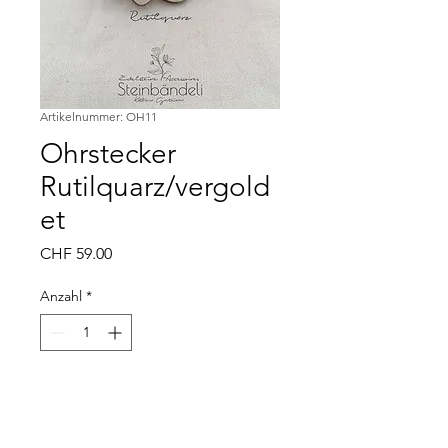
Artikelnummer: OH11
Ohrstecker
Rutilquarz/vergold
et
Preis
CHF 59.00
Anzahl
*
Momentan nicht an Lager, Lieferfrist
ca. 5 bis 10 Tage nach Bestelleingang
Vorbestellen