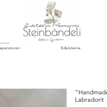
eparaturen
Edelsteine
"Handmade
Labradorit