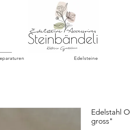
eparaturen
Edelsteine
Edelstahl O
gross"