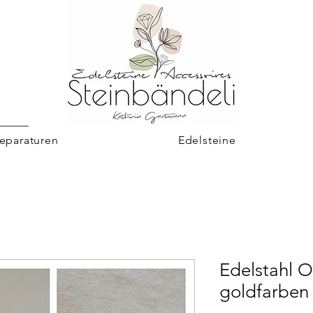
eparaturen
Edelsteine
Edelstahl O
goldfarben