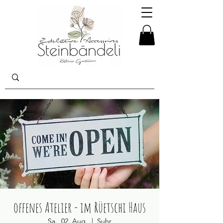
offenes Atelier - im Rüetschi Haus
Sa., 02. Aug.
  |  
Suhr