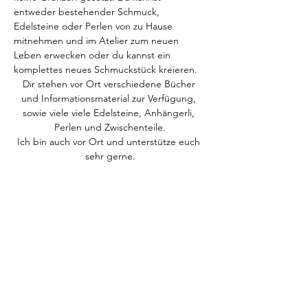
entweder bestehender Schmuck, 
Edelsteine oder Perlen von zu Hause 
mitnehmen und im Atelier zum neuen 
Leben erwecken oder du kannst ein 
komplettes neues Schmuckstück kreieren.
Dir stehen vor Ort verschiedene Bücher 
und Informationsmaterial zur Verfügung, 
sowie viele viele Edelsteine, Anhängerli, 
Perlen und Zwischenteile.
Ich bin auch vor Ort und unterstütze euch 
sehr gerne.
Wo: Steinbändeli Atelier & Ausstellung, 
Bachstrasse 33, 5034 Suhr
Wann: Jeweils am 1. Samstag im Monat von 
11.00 bis 15.00 Uhr (Start 05.04.25)
Mehr anzeigen