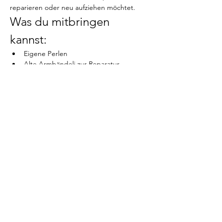
reparieren oder neu aufziehen möchtet.
Was du mitbringen 
kannst:
Eigene Perlen
Alte Armbändeli zur Reparatur
Persönliche Anhänger
Mehr anzeigen
Diese Veranstaltung teilen
Steinbändeli - Kathrin Gartmann - 5034