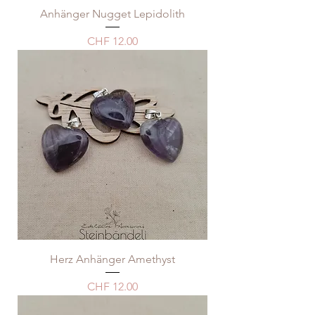
Anhänger Nugget Lepidolith
Price
CHF 12.00
Herz Anhänger Amethyst
Price
CHF 12.00