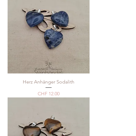
Herz Anhänger Sodalith
Price
CHF 12.00