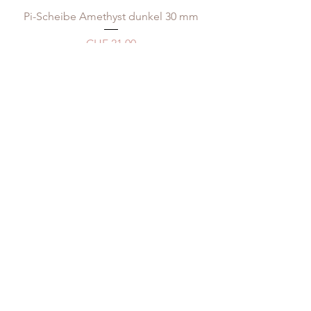
Pi-Scheibe Amethyst dunkel 30 mm
Price
CHF 21.00
Pi-Scheibe Bergkristall 30 mm
Price
CHF 14.00