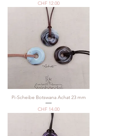
Price
CHF 12.00
Pi-Scheibe Botswana Achat 23 mm
Price
CHF 14.00