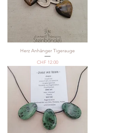
Herz Anhänger Tigerauge
Price
CHF 12.00