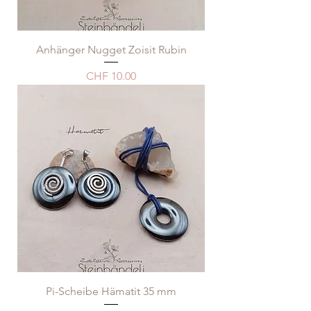
Anhänger Nugget Zoisit Rubin
Price
CHF 10.00
Pi-Scheibe Hämatit 35 mm