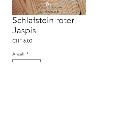
Schlafstein roter
Jaspis
Preis
CHF 6.00
Anzahl
*
In den Warenkorb
Steinbändeli - Kathrin Gartmann - 5034
Suhr -
079 733 36 70
(WhatsApp/SMS) -
steinbaendeli@gmail.com