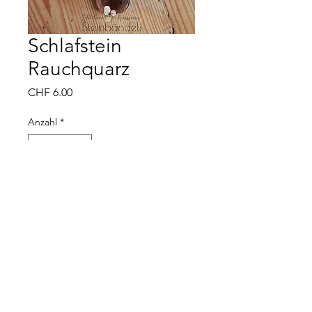
Schlafstein
Rauchquarz
Preis
CHF 6.00
Anzahl
*
In den Warenkorb
Steinbändeli - Kathrin Gartmann - 5034
Suhr -
079 733 36 70
(WhatsApp/SMS) -
steinbaendeli@gmail.com