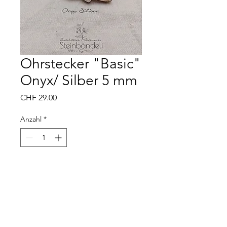
Ohrstecker "Basic"
Onyx/ Silber 5 mm
Preis
CHF 29.00
Anzahl
*
In den Warenkorb
Material: 925er Silber
Edelstein: Onyx
Grösse: ca. 5 mm