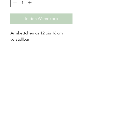
In den Warenkorb
Armkettchen ca 12 bis 16 cm
verstellbar
Ohrstecker ca. 9x6 mm
Halskette ca. 34 bis 38 cm
verstellbar
Material: 925er Silber oder 925er 1
Mikron vergoldet
Einzel oder als Set bestellbar.
Falls nicht an Lager, Lieferfrist ca.
5 bis 10 Werktage
Schmuckbox kann dazu bestellt
werden. Bitte hier Versand bis 5
cm wählen.