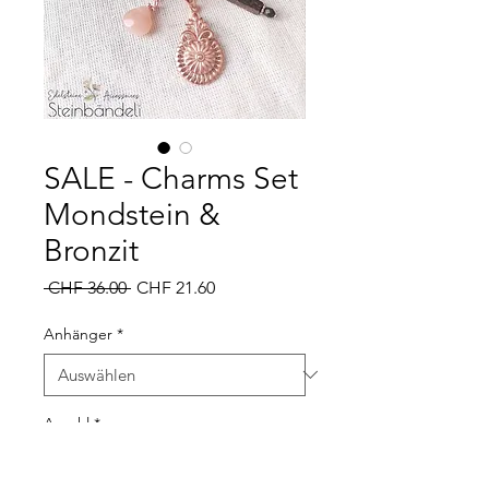
SALE - Charms Set
Mondstein &
Bronzit
Standardpreis
Sale-
 CHF 36.00 
CHF 21.60
Preis
Anhänger
*
Anzahl
*