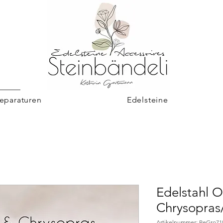
eparaturen
Edelsteine
Edelstahl O
Chrysopras/
Artikelnummer: PeGro71