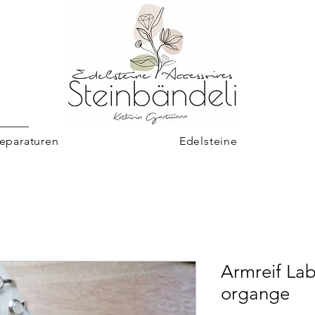
eparaturen
Edelsteine
Armreif La
organge