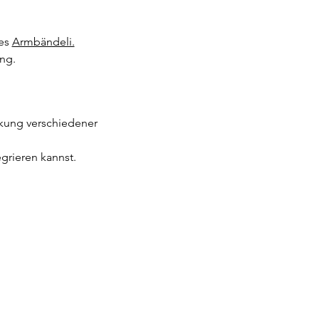
es 
Armbändeli.
ng.
rkung verschiedener 
egrieren kannst.