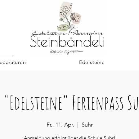
eparaturen
Edelsteine
 "Edelsteine" Ferienpass S
Fr., 11. Apr.
  |  
Suhr
Anmeldung erfolgt über die Schule Suhr!