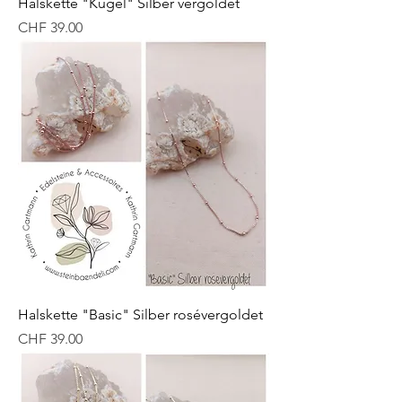
Halskette "Kugel" Silber vergoldet
Preis
CHF 39.00
Halskette "Basic" Silber rosévergoldet
Preis
CHF 39.00