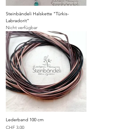
Steinbändeli Halskette "Türkis-
Labradorit"
Nicht verfügbar
Lederband 100 cm
Preis
CHF 3.00